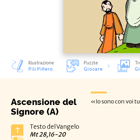
Illustrazione
Puzzle
Tr
Pili Piñero
Giocare
G
Ascensione del
«Io sono con voi tut
Signore (A)
Testo del Vangelo
Mt
28,16-20