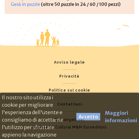
Gesù in puzzle
(oltre 50 puzzle in 24 / 60 / 100 pezzi)
Avviso legale
Privacità
Politica sui cookie
Il nostro sito utilizza i
cookie per migliorare
Contattaci
l'esperienza dell'utente e
Maggiori
Accetto
consigliamo di accettarne
informazioni
© evangeli.net
l'utilizzo per sfruttare
Associació Cultural M&M Euroeditors
appieno la navigazione