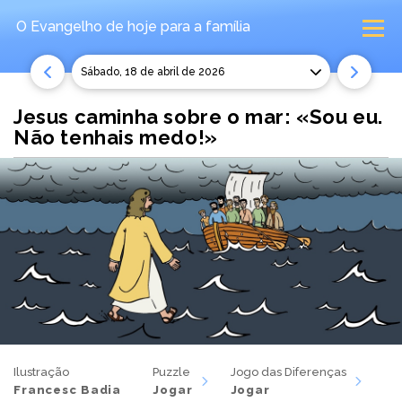
O Evangelho de hoje
para a família
sábado, 18 de abril de 2026
Jesus caminha sobre o mar: «Sou eu.
Não tenhais medo!»
Ilustração
Puzzle
Jogo das Diferenças
Francesc Badia
Jogar
Jogar