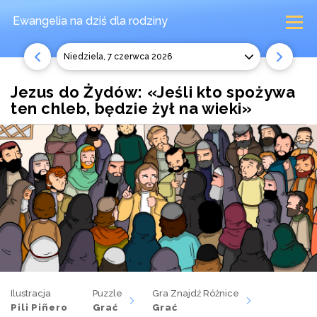
Ewangelia na dziś
dla rodziny
niedziela, 7 czerwca 2026
Jezus do Żydów: «Jeśli kto spożywa
ten chleb, będzie żył na wieki»
Ilustracja
Puzzle
Gra Znajdź Różnice
Pili Piñero
Grać
Grać