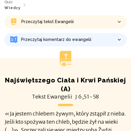
Quiz
Wiedzy
Przeczytaj tekst Ewangelii
Przeczytaj komentarz do ewangelii
Najświętszego Ciała i Krwi Pańskiej
(A)
Tekst Ewangelii
J
6,51-58
«Ja jestem chlebem żywym, który zstąpił z nieba.
Jeśli kto spożywa ten chleb, będzie żył na wieki
(...)». Sprzeczali się więc między sobą Żydzi