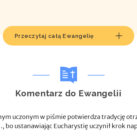
Przeczytaj całą Ewangelię
Komentarz do Ewangelii
wnym uczonym w piśmie potwierdza tradycję otrz
.., bo ustanawiając Eucharystię uczynił krok n