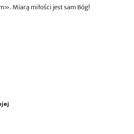
m». Miarą miłości jest sam Bóg!
ć
jej