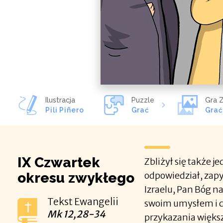
Ilustracja
Puzzle
Gra Z
Pili Piñero
Grać
Gra
IX Czwartek
Zbliżył się także j
okresu zwykłego
odpowiedział, zapy
Izraelu, Pan Bóg n
Tekst Ewangelii
swoim umysłem i ca
Mk
12,28-34
przykazania więks