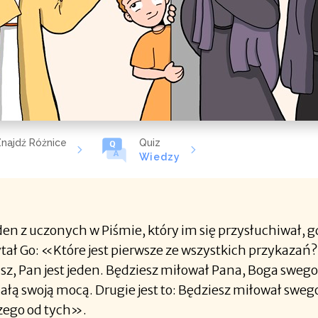
najdź Różnice
Quiz
ć
Wiedzy
eden z uczonych w Piśmie, który im się przysłuchiwał, g
tał Go: «Które jest pierwsze ze wszystkich przykazań?
asz, Pan jest jeden. Będziesz miłował Pana, Boga sweg
łą swoją mocą. Drugie jest to: Będziesz miłował swego
zego od tych».