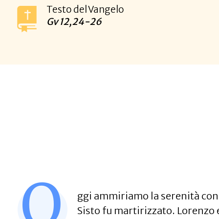
Testo del Vangelo
Gv
12,24-26
O
ggi ammiriamo la serenità con 
Sisto fu martirizzato. Lorenzo 