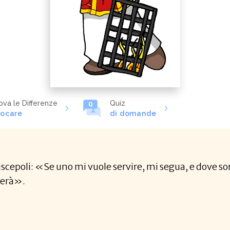
ova le Differenze
Quiz
iocare
di domande
discepoli: «Se uno mi vuole servire, mi segua, e dove son
rerà».