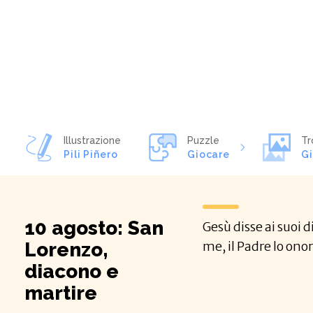
Illustrazione
Puzzle
Tr
Pili Piñero
Giocare
G
10 agosto: San
Gesù disse ai suoi 
Lorenzo,
me, il Padre lo ono
diacono e
martire