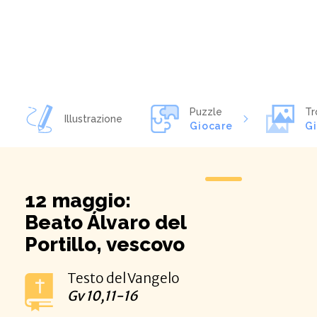
Puzzle
Tr
Illustrazione
Giocare
G
12 maggio:
Beato Álvaro del
Portillo, vescovo
Testo del Vangelo
Gv
10,11-16