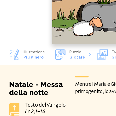
Illustrazione
Puzzle
Tr
Pili Piñero
Giocare
G
Natale - Messa
Mentre [Maria e Gius
della notte
primogenito, lo avv
Testo del Vangelo
Lc
2,1-14