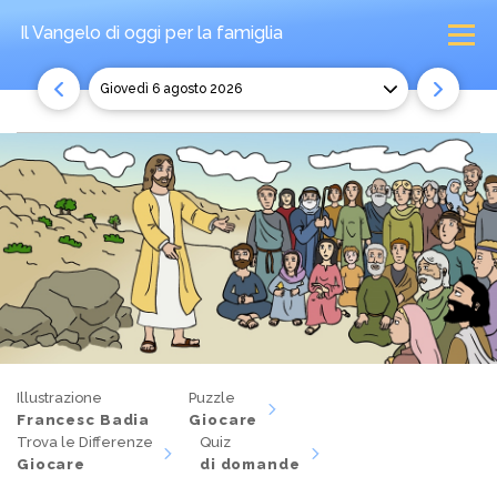
Il Vangelo di oggi
per la famiglia
giovedì 6 agosto 2026
Illustrazione
Puzzle
Francesc Badia
Giocare
Trova le Differenze
Quiz
Giocare
di domande