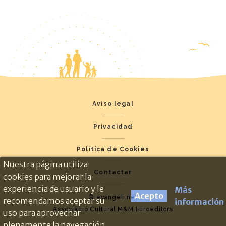
Aviso legal
Privacidad
Política de Cookies
Nuestra página utiliza
Contactar
cookies para mejorar la
experiencia de usuario y le
Más
Acepto
© evangeli.net
recomendamos aceptar su
información
Associació Cultural M&M Euroeditors
uso para aprovechar
plenamente la navegación