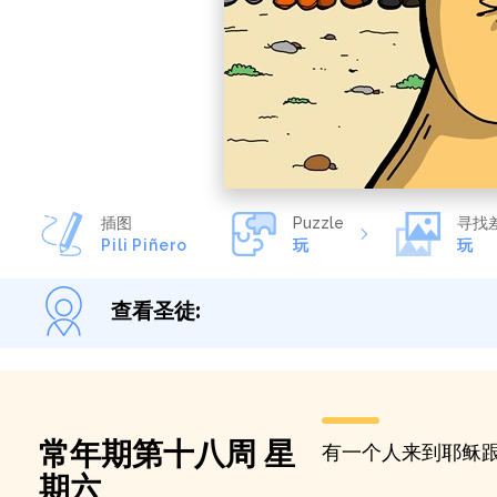
插图
Puzzle
寻找
Pili Piñero
玩
玩
查看圣徒
:
常年期第十八周 星
有一个人来到耶稣
期六