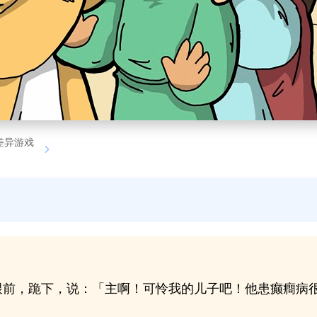
差异游戏
跟前，跪下，说：「主啊！可怜我的儿子吧！他患癫癎病