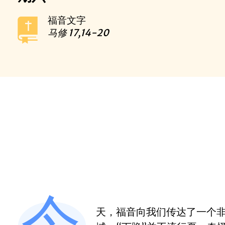
福音文字
马修
17,14-20
今
天，福音向我们传达了一个