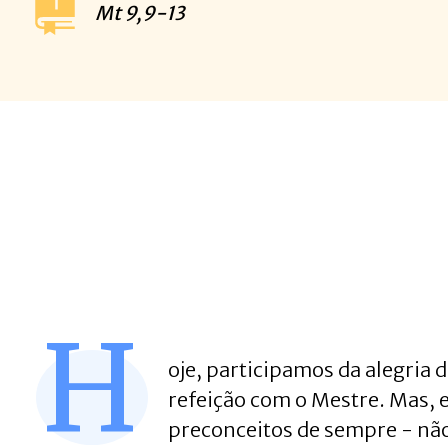
Mt
9,9-13
H
oje, participamos da alegria
refeição com o Mestre. Mas,
preconceitos de sempre - nã