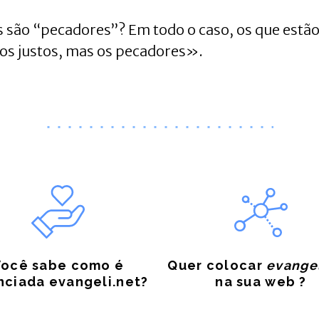
s são “pecadores”? Em todo o caso, os que estã
os justos, mas os pecadores».
Você sabe como é
Quer colocar
evangel
nciada evangeli.net?
na sua web ?