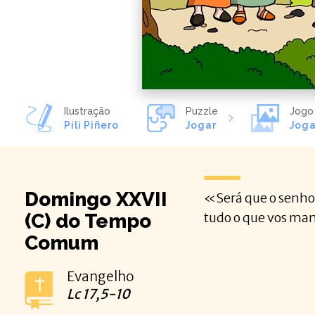
Ilustração
Puzzle
Jogo
Pili Piñero
Jogar
Joga
Domingo XXVII
«Será que o senhor
(C) do Tempo
tudo o que vos man
Comum
Evangelho
Lc
17,5-10