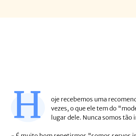
H
oje recebemos uma recomenda
vezes, o que ele tem do "mo
lugar dele. Nunca somos tão
- É muito bom repetirmos "somos servos in