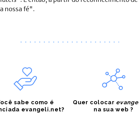
a nossa fé".
Você sabe como é
Quer colocar
evangel
nciada evangeli.net?
na sua web ?