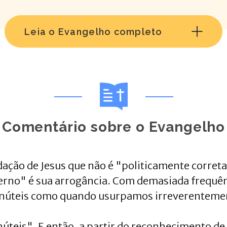
Leia o Evangelho completo
Comentário sobre o Evangelho
ção de Jesus que não é "politicamente corre
derno" é sua arrogância. Com demasiada frequê
 inúteis como quando usurpamos irreverentemen
úteis". E então, a partir do reconhecimento de