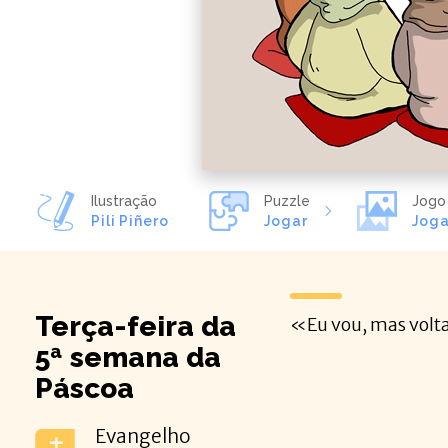
Ilustração
Puzzle
Jogo
Pili Piñero
Jogar
Joga
Terça-feira da
«Eu vou, mas volta
5ª semana da
Páscoa
Evangelho