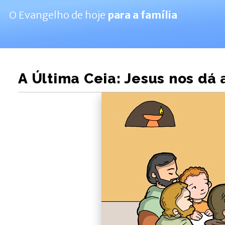
O Evangelho de hoje
para a família
A Última Ceia: Jesus nos dá 