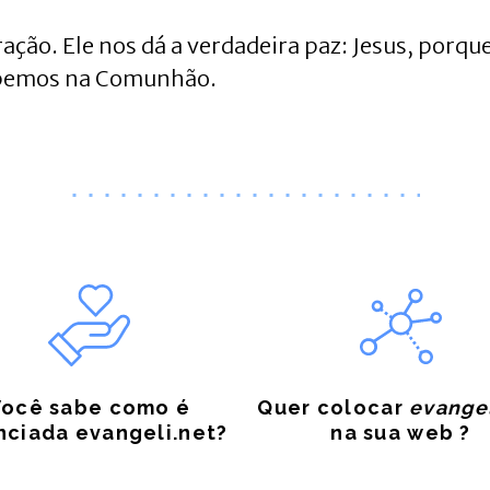
ção. Ele nos dá a verdadeira paz: Jesus, porque
cebemos na Comunhão.
Você sabe como é
Quer colocar
evangel
nciada evangeli.net?
na sua web ?