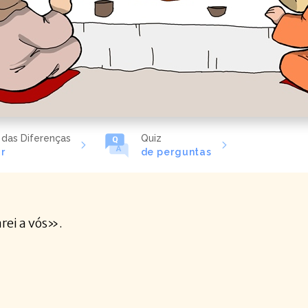
 das Diferenças
Quiz
r
de perguntas
rei a vós».