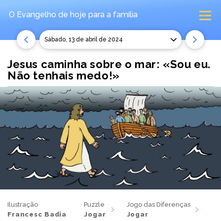
O Evangelho de hoje
para a família
sábado, 13 de abril de 2024
Jesus caminha sobre o mar: «Sou eu.
Não tenhais medo!»
Ilustração
Puzzle
Jogo das Diferenças
Francesc Badia
Jogar
Jogar