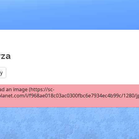
rza
y