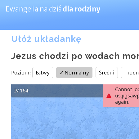
Ewangelia na dziś
dla rodziny
Ułóż układankę
Jezus chodzi po wodach mo
Poziom
:
Łatwy
✓
Normalny
Średni
Trudn