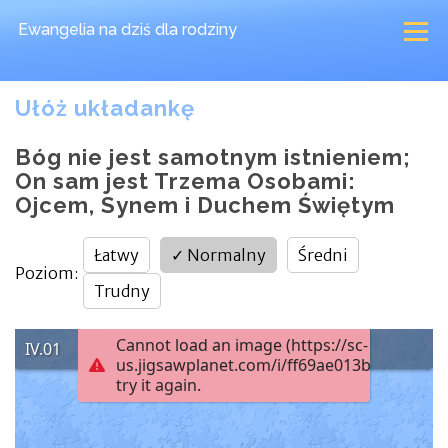
Ewangelia na dziś
dla rodziny
Ułóż układankę
Bóg nie jest samotnym istnieniem;
On sam jest Trzema Osobami:
Ojcem, Synem i Duchem Świętym
Łatwy
✓
Normalny
Średni
Poziom
:
Trudny