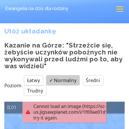
Ewangelia na dziś
dla rodziny
Ułóż układankę
Kazanie na Górze: "Strzeżcie się,
żebyście uczynków pobożnych nie
wykonywali przed ludźmi po to, aby
was widzieli"
Łatwy
✓
Normalny
Średni
Poziom
:
Trudny