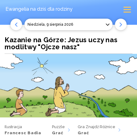
Ewangelia na dziś
dla rodziny
niedziela, 9 sierpnia 2026
Kazanie na Górze: Jezus uczy nas
modlitwy "Ojcze nasz"
Ilustracja
Puzzle
Gra Znajdź Różnice
Francesc Badia
Grać
Grać