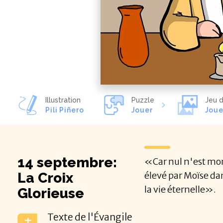
Illustration
Puzzle
Jeu d
Pili Piñero
Jouer
Joue
14 septembre:
«Car nul n'est mont
La Croix
élevé par Moïse dan
la vie éternelle».
Glorieuse
Texte de l'Évangile