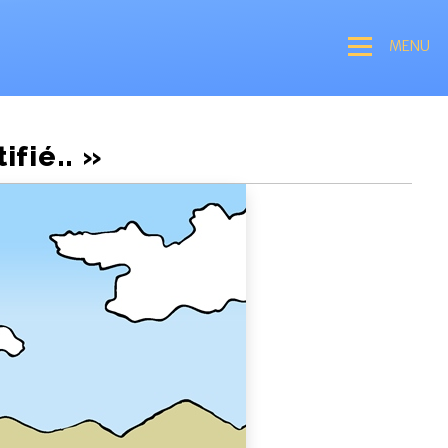
MENU
ifié.. »