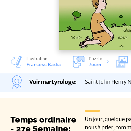
Illustration
Puzzle
Francesc Badia
Jouer
Voir martyrologe
:
Saint John Henry N
Temps ordinaire
Un jour, quelque pa
- 27e Semaine:
nous à prier, comme