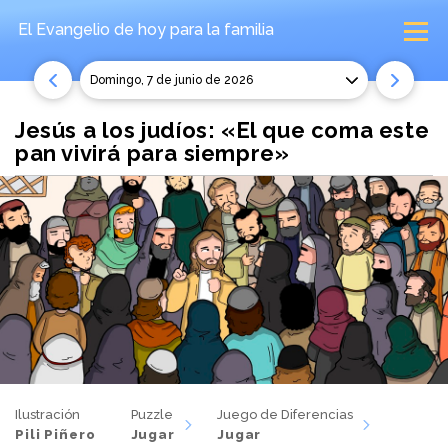
El Evangelio de hoy
para la familia
domingo, 7 de junio de 2026
Jesús a los judíos: «El que coma este
pan vivirá para siempre»
Ilustración
Puzzle
Juego de Diferencias
Pili Piñero
Jugar
Jugar