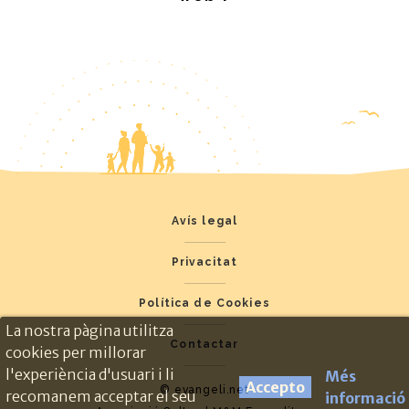
Avís legal
Privacitat
Política de Cookies
La nostra pàgina utilitza
Contactar
cookies per millorar
l'experiència d'usuari i li
Més
Accepto
© evangeli.net
recomanem acceptar el seu
informació