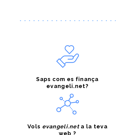
Saps com es finança
evangeli.net?
Vols
evangeli.net
a la teva
web ?