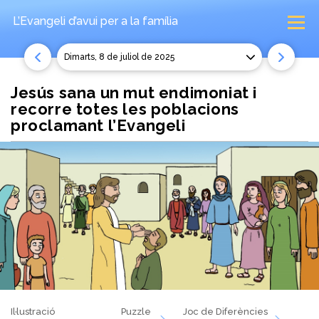
L’Evangeli d’avui
per a la família
dimarts, 8 de juliol de 2025
Jesús sana un mut endimoniat i
recorre totes les poblacions
proclamant l’Evangeli
Il·lustració
Puzzle
Joc de Diferències