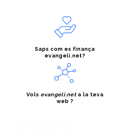
Saps com es finança
evangeli.net?
Vols
evangeli.net
a la teva
web ?