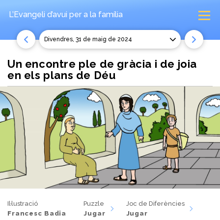
L’Evangeli d’avui
per a la família
divendres, 31 de maig de 2024
Un encontre ple de gràcia i de joia
en els plans de Déu
Il·lustració
Puzzle
Joc de Diferències
Francesc Badia
Jugar
Jugar