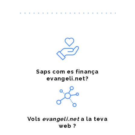
Saps com es finança
evangeli.net?
Vols
evangeli.net
a la teva
web ?