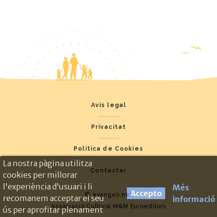
Avís legal
Privacitat
Política de Cookies
La nostra pàgina utilitza
Contactar
cookies per millorar
l'experiència d'usuari i li
Més
Accepto
© evangeli.net
recomanem acceptar el seu
informació
Associació Cultural M&M Euroeditors
ús per aprofitar plenament