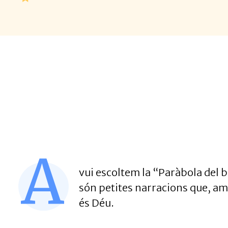
A
vui escoltem la “Paràbola del b
són petites narracions que, amb
és Déu.