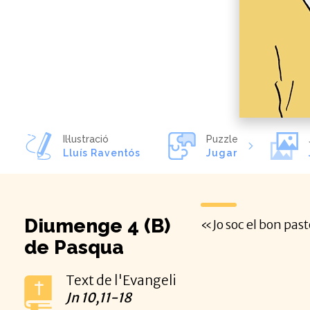
Il·lustració
Puzzle
Lluís Raventós
Jugar
Diumenge 4 (B)
«Jo soc el bon pasto
de Pasqua
Text de l'Evangeli
Jn
10,11-18