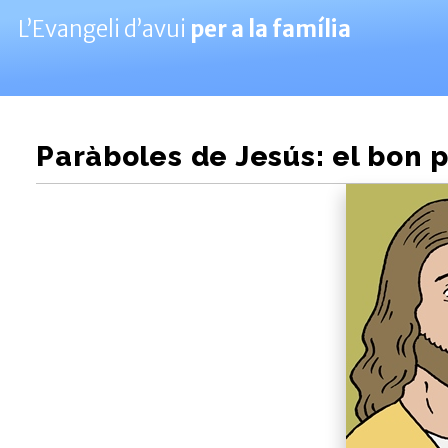
L’Evangeli d’avui
per a la família
Paràboles de Jesús: el bon 