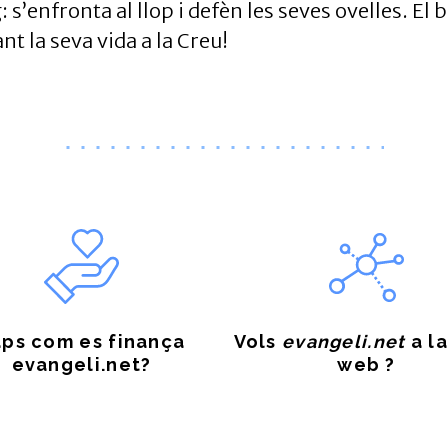
: s’enfronta al llop i defèn les seves ovelles. El
ant la seva vida a la Creu!
ps com es finança
Vols
evangeli.net
a la
evangeli.net?
web ?