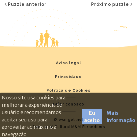
Puzzle anterior
Próximo puzzle
Aviso legal
Privacidade
Política de Cookies
Nosso site usa cookies para
melhorar a experiência do
Falar conosco
usuário e recomendamos
Eu
Mais
aceitar seu uso para
aceito
informação
© evangeli.net
aproveitar ao máximo a
Associació Cultural M&M Euroeditors
navegação