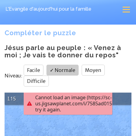
L'Evangile d'aujourd'hui
pour la famille
Compléter le puzzle
Jésus parle au peuple : « Venez à
moi ; Je vais te donner du repos"
Facile
✓
Normale
Moyen
Niveau
:
Difficile