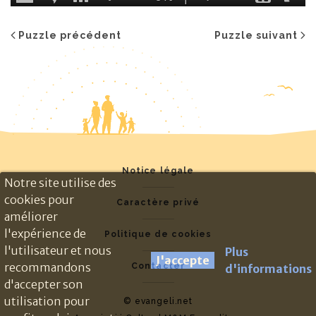
Puzzle précédent
Puzzle suivant
Notice légale
Notre site utilise des
cookies pour
Caractère privé
améliorer
l'expérience de
Politique de cookies
l'utilisateur et nous
Plus
J'accepte
recommandons
Contacter
d'informations
d'accepter son
utilisation pour
© evangeli.net