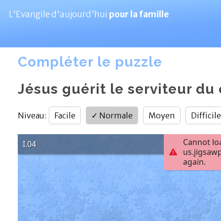
L'Evangile d'aujourd'hui
pour la famille
Compléter le puzzle
Jésus guérit le serviteur du 
Niveau
:
Facile
✓
Normale
Moyen
Difficile