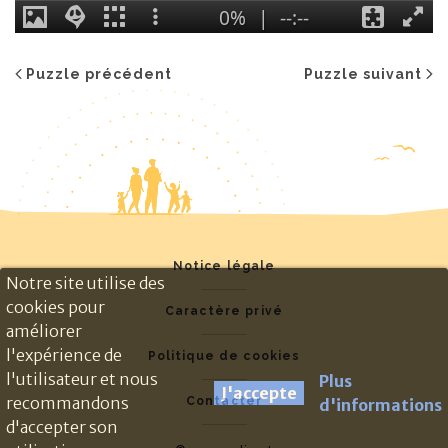
Puzzle précédent
Puzzle suivant
Notice légale
Notre site utilise des
cookies pour
Caractère privé
améliorer
l'expérience de
Politique de cookies
l'utilisateur et nous
Plus
J'accepte
recommandons
Contacter
d'informations
d'accepter son