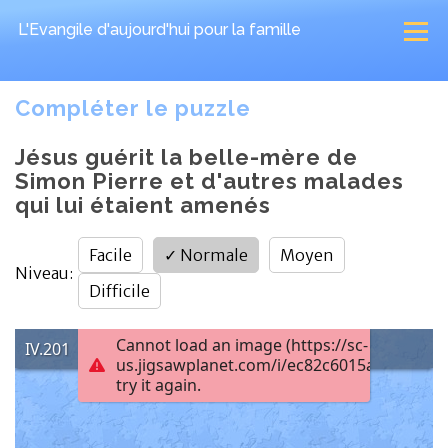
L'Evangile d'aujourd'hui
pour la famille
Compléter le puzzle
Jésus guérit la belle-mère de
Simon Pierre et d'autres malades
qui lui étaient amenés
Facile
✓
Normale
Moyen
Niveau
:
Difficile