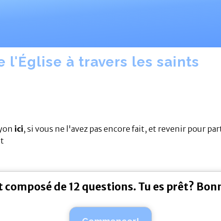
 l'Église à travers les saints
Lyon
 ici
, si vous ne l'avez pas encore fait, et revenir pour pa
êt
st composé de 12 questions. Tu es prêt? Bon