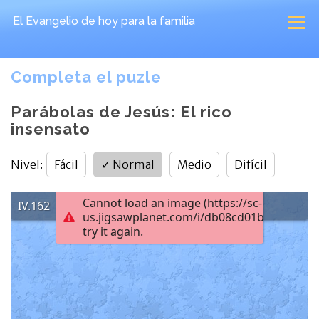
El Evangelio de hoy
para la familia
Completa el puzle
Parábolas de Jesús: El rico
insensato
Nivel
:
Fácil
✓
Normal
Medio
Difícil