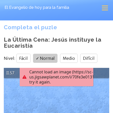
El Evangelio de hoy
para la familia
Completa el puzle
La Última Cena: Jesús instituye la
Eucaristía
Nivel
:
Fácil
✓
Normal
Medio
Difícil