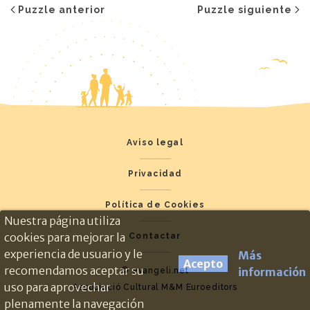
Puzzle anterior
Puzzle siguiente
Aviso legal
Privacidad
Política de Cookies
Nuestra página utiliza
cookies para mejorar la
Contactar
experiencia de usuario y le
Más
Acepto
recomendamos aceptar su
información
© evangeli.net
uso para aprovechar
Associació Cultural M&M Euroeditors
plenamente la navegación