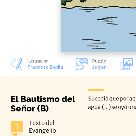
Ilustración
Puzzle
Francesc Badia
Jugar
El Bautismo del
Sucedió que por aqu
Señor (B)
agua (...) se oyó u
Texto del
Evangelio