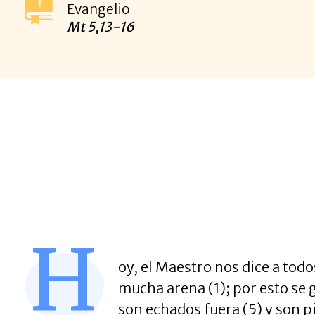
Evangelio
Mt
5,13-16
H
oy, el Maestro nos dice a todo
mucha arena (1); por esto se g
son echados fuera (5) y son pi