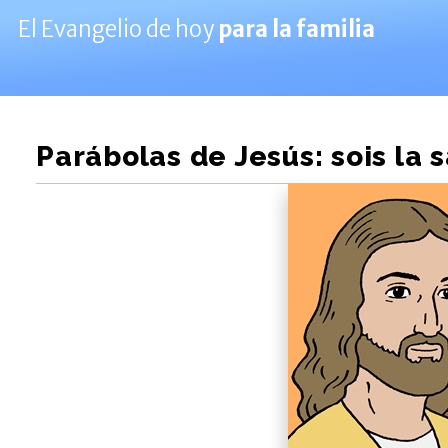
El Evangelio de hoy
para la familia
Parábolas de Jesús: sois la s