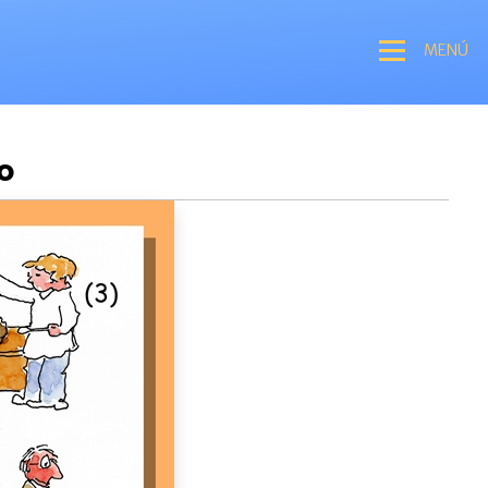
MENÚ
do