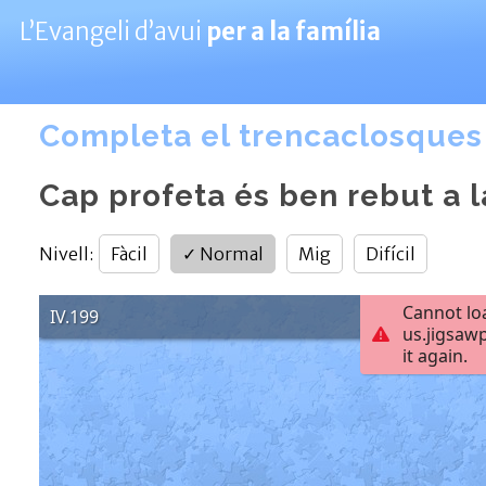
L’Evangeli d’avui
per a la família
Completa el trencaclosques
Cap profeta és ben rebut a l
Nivell
:
Fàcil
✓
Normal
Mig
Difícil