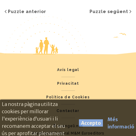
Puzzle anterior
Puzzle següent
Avís legal
Privacitat
Política de Cookies
La nostra pàgina utilitza
cookies per millorar
Contactar
l'experiència d'usuari i li
Més
Accepto
recomanem acceptar el seu
informació
© evangeli.net
ús per aprofitar plenament
Associació Cultural M&M Euroeditors