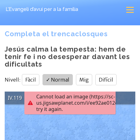
L’Evangeli d’avui
per a la família
Completa el trencaclosques
Jesús calma la tempesta: hem de
tenir fe i no desesperar davant les
dificultats
Nivell
:
Fàcil
✓
Normal
Mig
Difícil