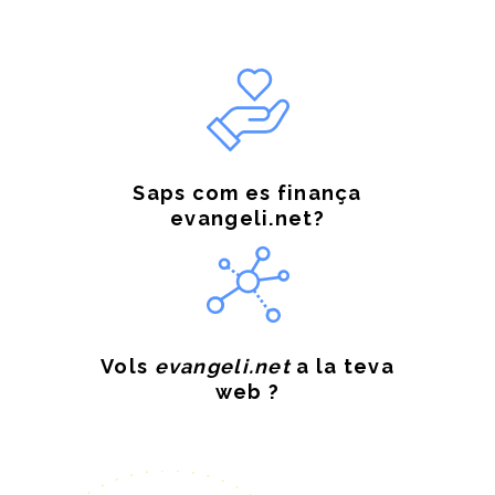
Saps com es finança
evangeli.net?
Vols
evangeli.net
a la teva
web ?