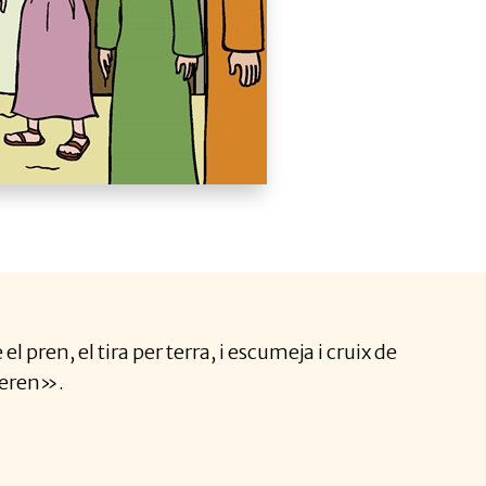
l pren, el tira per terra, i escumeja i cruix de
gueren».