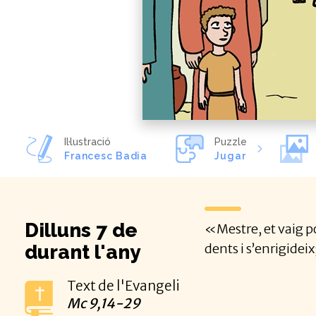
Il·lustració
Puzzle
Francesc Badia
Jugar
Dilluns 7 de
«Mestre, et vaig por
durant l'any
dents i s’enrigideix
Text de l'Evangeli
Mc
9,14-29