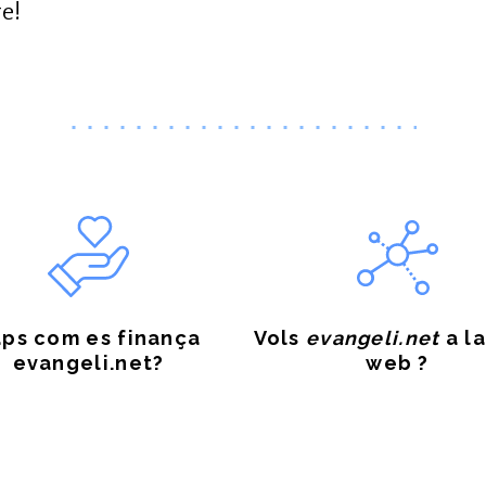
re!
ps com es finança
Vols
evangeli.net
a la
evangeli.net?
web ?