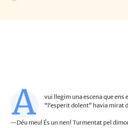
A
vui llegim una escena que ens e
“l’esperit dolent” havia mirat d
—Déu meu! És un nen! Turmentat pel dimoni