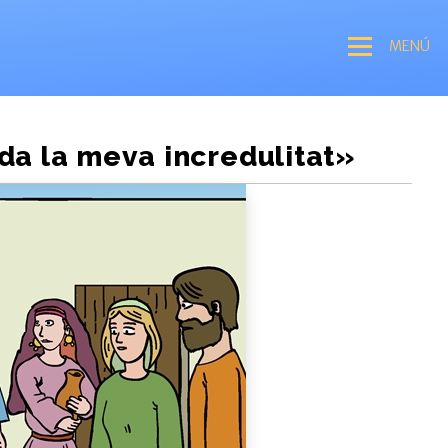
MENÚ
uda la meva incredulitat»