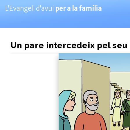
L’Evangeli d’avui
per a la família
Un pare intercedeix pel seu 