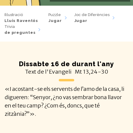
Il·lustració
Puzzle
Joc de Diferències
Lluís Raventós
Jugar
Jugar
Trivia
de preguntes
Dissabte 16 de durant l'any
Text de l'Evangeli
Mt
13,24-30
«I acostant-se els servents de l’amo de la casa, li
digueren: “Senyor, ¿no vas sembrar bona llavor
en el teu camp? ¿Com és, doncs, que té
zitzània?”».