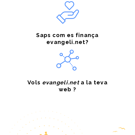
Saps com es finança
evangeli.net?
Vols
evangeli.net
a la teva
web ?