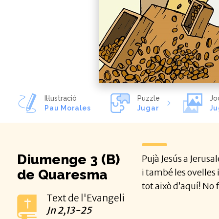
Il·lustració
Puzzle
Jo
Pau Morales
Jugar
Ju
Diumenge 3 (B)
Pujà Jesús a Jerusal
de Quaresma
i també les ovelles 
tot això d’aquí! No
Text de l'Evangeli
Jn
2,13-25