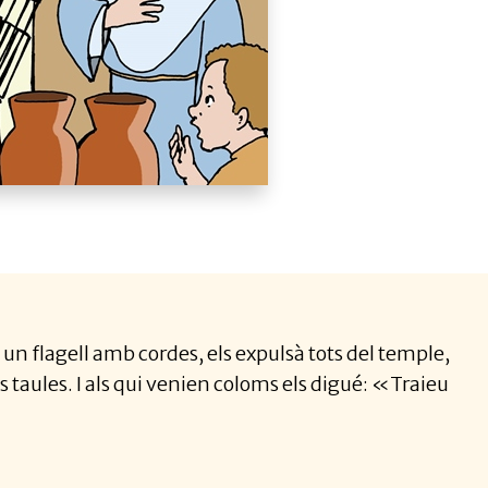
et un flagell amb cordes, els expulsà tots del temple,
es taules. I als qui venien coloms els digué: «Traieu