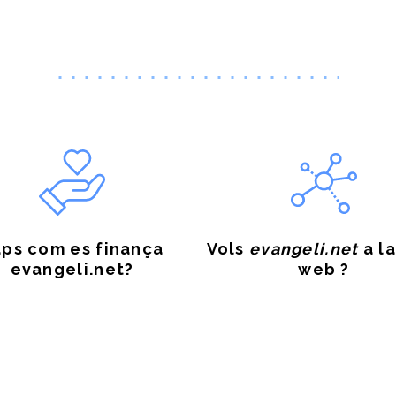
ps com es finança
Vols
evangeli.net
a la
evangeli.net?
web ?