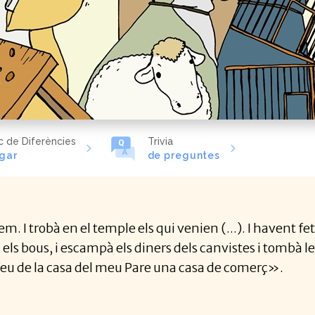
c de Diferències
Trivia
gar
de preguntes
em. I trobà en el temple els qui venien (...). I havent f
i els bous, i escampà els diners dels canvistes i tombà l
 feu de la casa del meu Pare una casa de comerç».