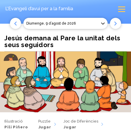
L’Evangeli d’avui
per a la família
diumenge, 9 d’agost de 2026
Jesús demana al Pare la unitat dels
seus seguidors
Il·lustració
Puzzle
Joc de Diferències
Pili Piñero
Jugar
Jugar