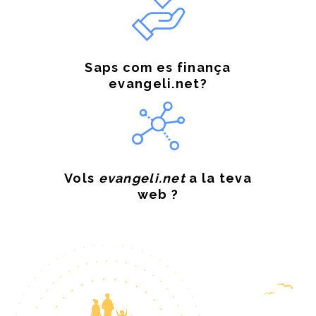
Saps com es finança
evangeli.net?
Vols
evangeli.net
a la teva
web ?