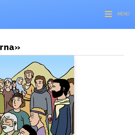
MENÚ
erna»