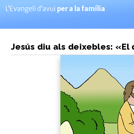
L’Evangeli d’avui
per a la família
Jesús diu als deixebles: «El