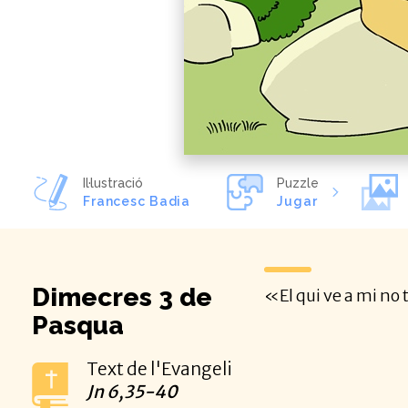
Il·lustració
Puzzle
Francesc Badia
Jugar
Dimecres 3 de
«El qui ve a mi no
Pasqua
Text de l'Evangeli
Jn
6,35-40