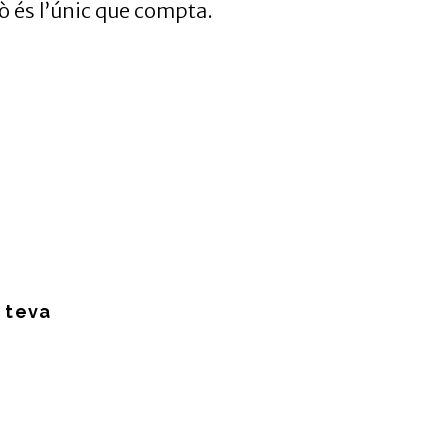
ixò és l’únic que compta.
 teva